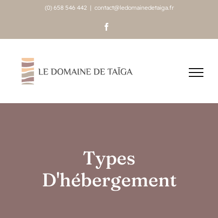
Passer
(0) 658 546 442
|
contact@ledomainedetaiga.fr
au
Facebook
contenu
Types
D'hébergement